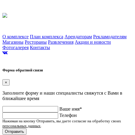
Торгово-развлекательный комплекс «Альтаир». г. Ярославль, Ленинградский
проспект, 123
О комплексе
План комплекса
Арендаторам
Рекламодателям
Магазины
Рестораны
Развлечения
Акции и новости
Фотогалерея
Контакты
Сайт разработан в студии Эксперт
Форма обратной связи
×
Заполните форму и наши специалисты свяжутся с Вами в
ближайшее время
Ваше имя*
Телефон
Нажимая на кнопку Отправить, вы даете согласие на обработку своих
персональных данных
.
Отправить