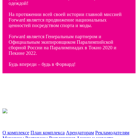
одеждой!
На протяжении всей своей истории главной миссией
Forward является продвижение национальных
ценностей посредством спорта и моды.
Forward является Генеральным партнером и
Официальным экипировщиком Паралимпийской
сборной России на Паралимпиадах в Токио 2020 и
Пекине 2022.
Будь впереди – будь в Форвард!
Торгово-развлекательный комплекс «Альтаир». г. Ярославль, Ленинградский
проспект, 123
О комплексе
План комплекса
Арендаторам
Рекламодателям