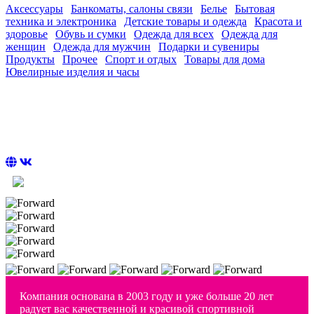
Аксессуары
|
Банкоматы, салоны связи
|
Белье
|
Бытовая
техника и электроника
|
Детские товары и одежда
|
Красота и
здоровье
|
Обувь и сумки
|
Одежда для всех
|
Одежда для
женщин
|
Одежда для мужчин
|
Подарки и сувениры
|
Продукты
|
Прочее
|
Спорт и отдых
|
Товары для дома
|
Ювелирные изделия и часы
Российский производитель спортивной одежды, обуви и
аксессуаров, а также официальной экипировки сборных
команд России
c 10:00 до 22:00
+7 (920) 106-12-34
Компания основана в 2003 году и уже больше 20 лет
радует вас качественной и красивой спортивной