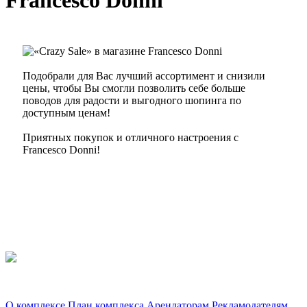
Francesco Donni
Подобрали для Вас лучший ассортимент и снизили
цены, чтобы Вы смогли позволить себе больше
поводов для радости и выгодного шопинга по
доступным ценам!
Приятных покупок и отличного настроения c
Francesco Donni!
Торгово-развлекательный комплекс «Альтаир». г. Ярославль, Ленинградский
проспект, 123
О комплексе
План комплекса
Арендаторам
Рекламодателям