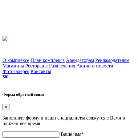
Торгово-развлекательный комплекс «Альтаир». г. Ярославль, Ленинградский
проспект, 123
О комплексе
План комплекса
Арендаторам
Рекламодателям
Магазины
Рестораны
Развлечения
Акции и новости
Фотогалерея
Контакты
Сайт разработан в студии Эксперт
Форма обратной связи
×
Заполните форму и наши специалисты свяжутся с Вами в
ближайшее время
Ваше имя*