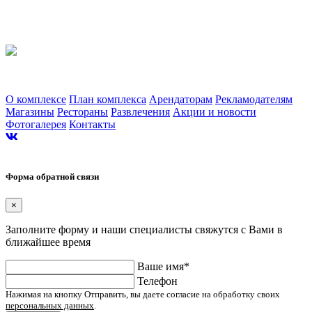
Торгово-развлекательный комплекс «Альтаир». г. Ярославль, Ленинградский
проспект, 123
О комплексе
План комплекса
Арендаторам
Рекламодателям
Магазины
Рестораны
Развлечения
Акции и новости
Фотогалерея
Контакты
Сайт разработан в студии Эксперт
Форма обратной связи
×
Заполните форму и наши специалисты свяжутся с Вами в
ближайшее время
Ваше имя*
Телефон
Нажимая на кнопку Отправить, вы даете согласие на обработку своих
персональных данных
.