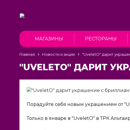
МАГАЗИНЫ
РЕСТОРАНЫ
Главная
Новости и акции
"UveletO" дарит украше
"UVELETO" ДАРИТ УК
Порадуйте себя новым украшением от "Uv
Только в январе в "UveletO" в ТРК Альта