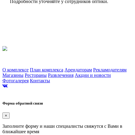
Подробности уточняйте у сотрудников оптики.
Торгово-развлекательный комплекс «Альтаир». г. Ярославль, Ленинградский
проспект, 123
О комплексе
План комплекса
Арендаторам
Рекламодателям
Магазины
Рестораны
Развлечения
Акции и новости
Фотогалерея
Контакты
Сайт разработан в студии Эксперт
Форма обратной связи
×
Заполните форму и наши специалисты свяжутся с Вами в
ближайшее время