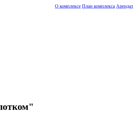
О комплексе
План комплекса
Аренда
апотком"