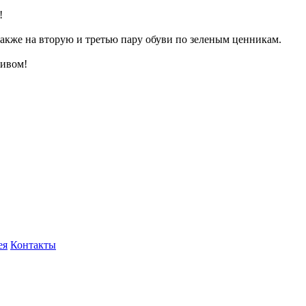
!
 также на вторую и третью пару обуви по зеленым ценникам.
тивом!
роспект, 123
ея
Контакты