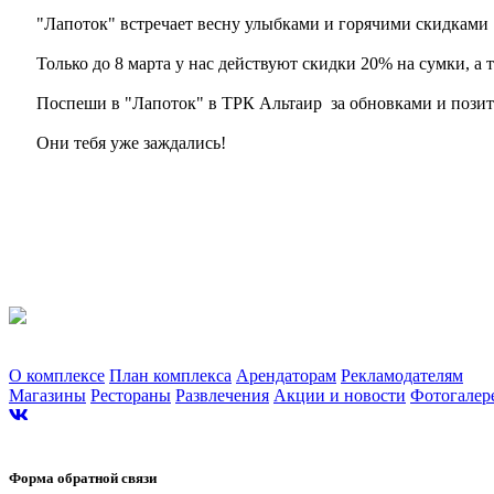
"Лапоток" встречает весну улыбками и горячими скидками 
Только до 8 марта у нас действуют скидки 20% на сумки, а
Поспеши в "Лапоток" в ТРК Альтаир за обновками и пози
Они тебя уже заждались!
Торгово-развлекательный комплекс «Альтаир». г. Ярославль, Ленинградский п
О комплексе
План комплекса
Арендаторам
Рекламодателям
Магазины
Рестораны
Развлечения
Акции и новости
Фотогалер
Сайт разработан в студии Эксперт
Форма обратной связи